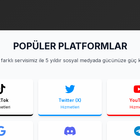
POPÜLER PLATFORMLAR
farklı servisimiz ile 5 yıldır sosyal medyada gücünüze güç 
kTok
Twitter (X)
You
etleri
Hizmetleri
Hizme