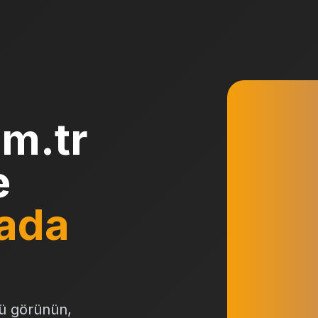
om.tr
e
ada
ü görünün,