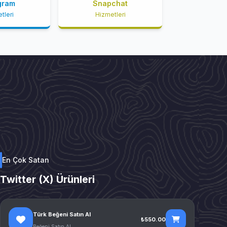
gram
Snapchat
tleri
Hizmetleri
En Çok Satan
Twitter (X) Ürünleri
Türk Beğeni Satın Al
₺550.00
Beğeni Satın Al