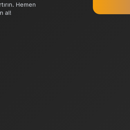
artırın. Hemen
n al!