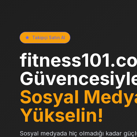
Takipçi Satın Al
fitness101.c
Güvencesiyl
Sosyal Medy
Yükselin!
Sosyal medyada hiç olmadığı kadar güçl