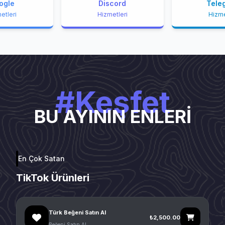
ogle
Discord
Tele
etleri
Hizmetleri
Hizme
#Keşfet
BU AYININ ENLERİ
En Çok Satan
TikTok Ürünleri
Türk Beğeni Satın Al
₺2,500.00
Beğeni Satın Al