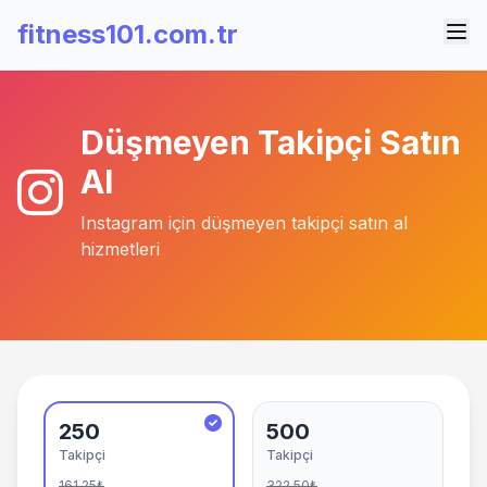
fitness101.com.tr
Düşmeyen Takipçi Satın
Al
Instagram için düşmeyen takipçi satın al
hizmetleri
250
500
Takipçi
Takipçi
161,25₺
322,50₺