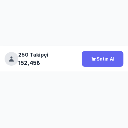
250 Takipçi
Satın Al
152,45₺
HİZMETLER
Instagram Bayan Takipçi Satı...